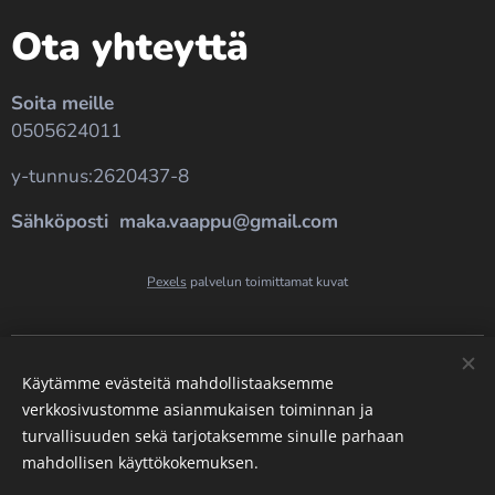
Ota yhteyttä
Soita meille
0505624011
y-tunnus:2620437-8
Sähköposti maka.vaappu@gmail.com
Pexels
palvelun toimittamat kuvat
Evästeet
Käytämme evästeitä mahdollistaaksemme
Kielet
verkkosivustomme asianmukaisen toiminnan ja
turvallisuuden sekä tarjotaksemme sinulle parhaan
Suomi
English
mahdollisen käyttökokemuksen.