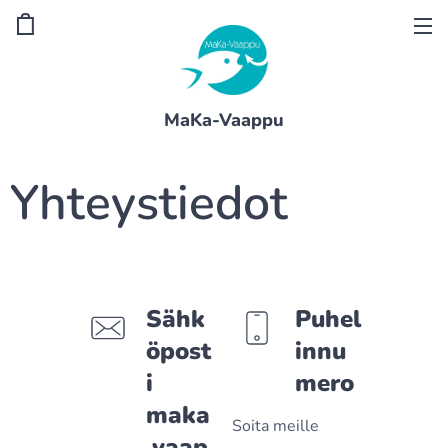
MaKa-Vaappu
Yhteystiedot
Sähk
Puhel
öpost
innu
i
mero
maka
Soita meille
.vaap