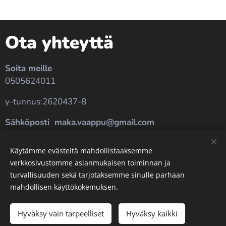
Ota yhteyttä
Soita meille
0505624011
y-tunnus:2620437-8
Sähköposti maka.vaappu@gmail.com
Käytämme evästeitä mahdollistaaksemme
Pexels
palvelun toimittamat kuvat
verkkosivustomme asianmukaisen toiminnan ja
turvallisuuden sekä tarjotaksemme sinulle parhaan
Evästeet
mahdollisen käyttökokemuksen.
Kielet
Hyväksy vain tarpeelliset
Hyväksy kaikki
Suomi
English