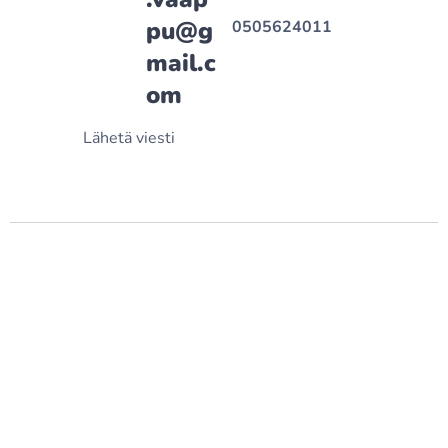
pu@g
0505624011
mail.c
om
Lähetä viesti