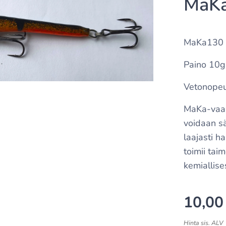
MaKa
MaKa130 v
Paino 10g
Vetonopeu
MaKa-vaapu
voidaan sä
laajasti h
toimii tai
kemiallise
10,00
Hinta sis. ALV