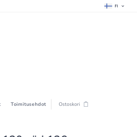
FI
t
Toimitusehdot
Ostoskori