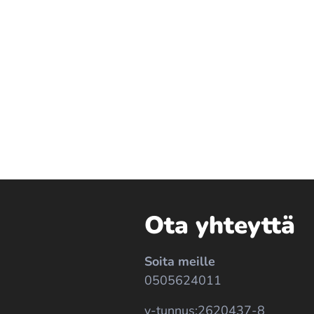
Ota yhteyttä
Soita meille
0505624011
y-tunnus:2620437-8