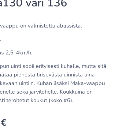
130 väri 136
aappu on valmistettu abassista.
.
s 2,5-4km/h.
n uinti sopii erityisesti kuhalle, mutta sitä
ätää pienestä tirisevästä uinnista aina
akevaan uintiin. Kuhan lisäksi Maka-vaappu
menelle sekä järvilohelle. Koukkuina on
sti teroitetut koukut (koko #6).
€