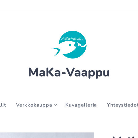
MaKa-Vaappu
lit
Verkkokauppa
Kuvagalleria
Yhteystiedo