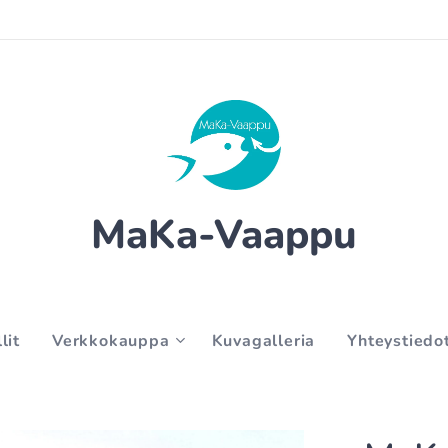
MaKa-Vaappu
lit
Verkkokauppa
Kuvagalleria
Yhteystiedo