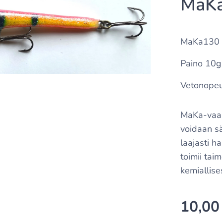
MaKa
MaKa130 v
Paino 10g
Vetonopeu
MaKa-vaapu
voidaan sä
laajasti h
toimii tai
kemiallise
10,00