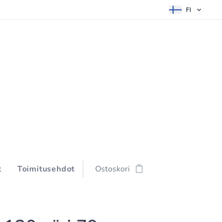
FI
t
Toimitusehdot
Ostoskori