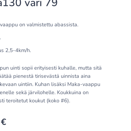
130 väri 79
aappu on valmistettu abassista.
.
s 2,5-4km/h.
n uinti sopii erityisesti kuhalle, mutta sitä
ätää pienestä tirisevästä uinnista aina
akevaan uintiin. Kuhan lisäksi Maka-vaappu
menelle sekä järvilohelle. Koukkuina on
sti teroitetut koukut (koko #6).
€