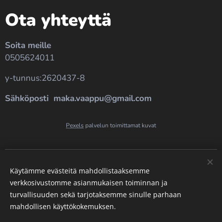
Ota yhteyttä
Soita meille
0505624011
y-tunnus:2620437-8
Sähköposti maka.vaappu@gmail.com
Pexels
palvelun toimittamat kuvat
Evästeet
Käytämme evästeitä mahdollistaaksemme
Kielet
verkkosivustomme asianmukaisen toiminnan ja
turvallisuuden sekä tarjotaksemme sinulle parhaan
Suomi
English
mahdollisen käyttökokemuksen.